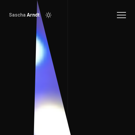
Sascha
Arndt