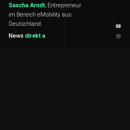
Sascha Arndt
, Entrepreneur
im Bereich eMobility aus
Deutschland.
News
direkt an Euch
saschaslife
131
3.973
Founder IO Hawk
German
Global Traveler @iohawkeurope
Danke euch allen für die Unterstützung! Was für
...
15
5